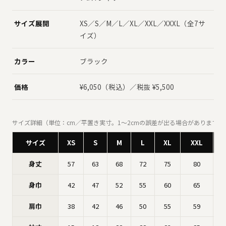
サイズ展開
XS／S／M／L／XL／XXL／XXXL（全7サ
イズ）
カラー
ブラック
価格
¥6,050（税込）／税抜 ¥5,500
サイズ詳細（単位：cm／平置き実寸。1〜2cmの誤差が出る場合があります）
サイズ
XS
S
M
L
XL
XXL
身丈
57
63
68
72
75
80
身巾
42
47
52
55
60
65
肩巾
38
42
46
50
55
59