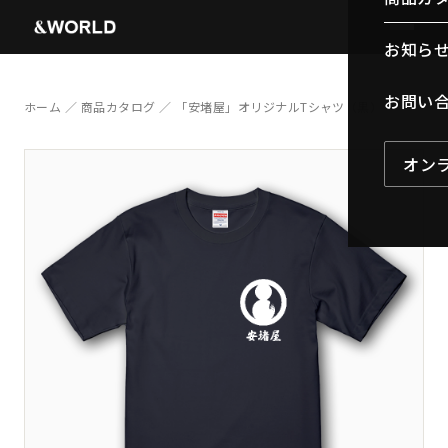
お知ら
お問い
ホーム
／
商品カタログ
／ 「安堵屋」オリジナルTシャツ（黒）
オン