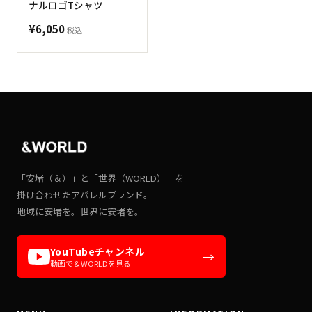
ナルロゴTシャツ
¥6,050
税込
「安堵（＆）」と「世界（WORLD）」を
掛け合わせたアパレルブランド。
地域に安堵を。世界に安堵を。
YouTubeチャンネル
→
動画で＆WORLDを見る