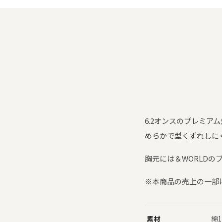
6.2オンスのプレミア
めらかで型くずれしに
胸元には＆WORLD
※本商品の売上の一部
素材
綿