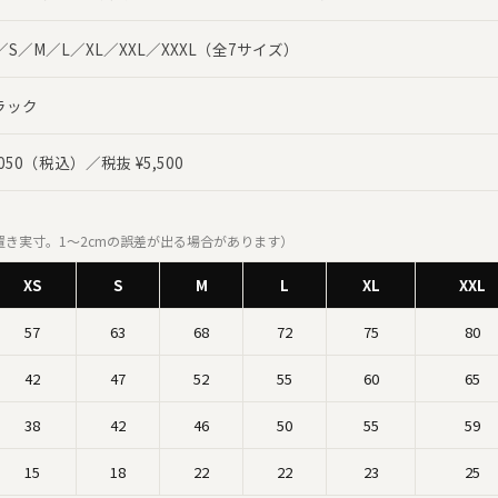
／S／M／L／XL／XXL／XXXL（全7サイズ）
ラック
,050（税込）／税抜 ¥5,500
置き実寸。1〜2cmの誤差が出る場合があります）
XS
S
M
L
XL
XXL
57
63
68
72
75
80
42
47
52
55
60
65
38
42
46
50
55
59
15
18
22
22
23
25