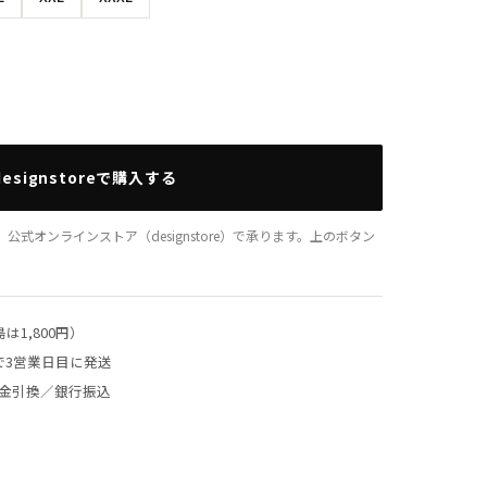
designstoreで購入する
式オンラインストア（designstore）で承ります。上のボタン
1,800円）
3営業日目に発送
金引換／銀行振込