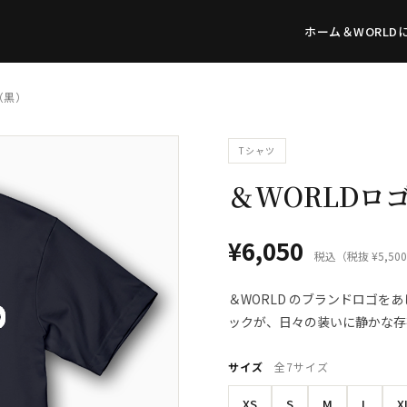
ホーム
＆WORLD
（黒）
Tシャツ
＆WORLDロ
¥6,050
税込（税抜 ¥5,50
＆WORLD のブランドロゴを
ックが、日々の装いに静かな存
サイズ
全7サイズ
XS
S
M
L
X