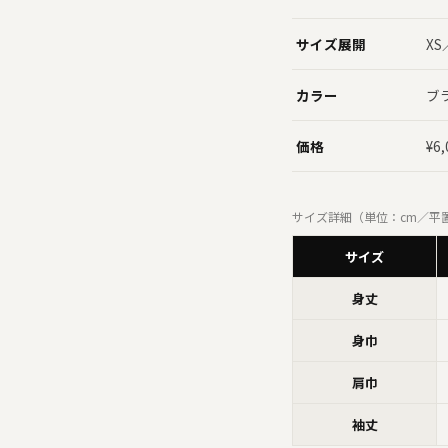
サイズ展開
XS
カラー
ブ
価格
¥6
サイズ詳細（単位：cm／平
サイズ
身丈
身巾
肩巾
袖丈