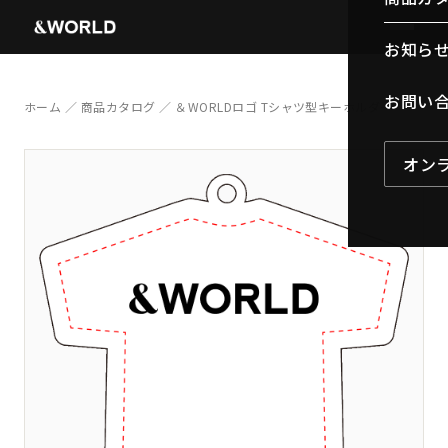
お知ら
お問い
ホーム
／
商品カタログ
／ ＆WORLDロゴ Tシャツ型キーホルダー
オン