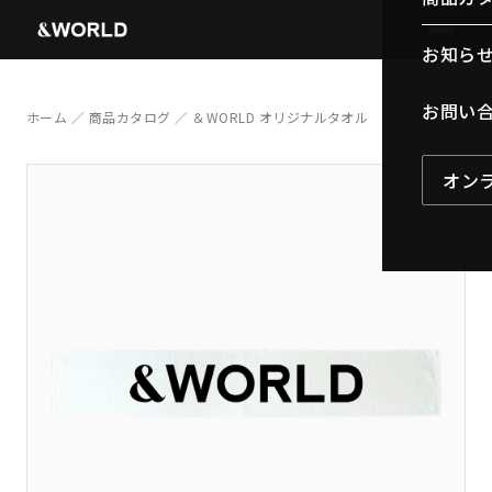
お知ら
お問い
ホーム
／
商品カタログ
／ ＆WORLD オリジナルタオル
オン