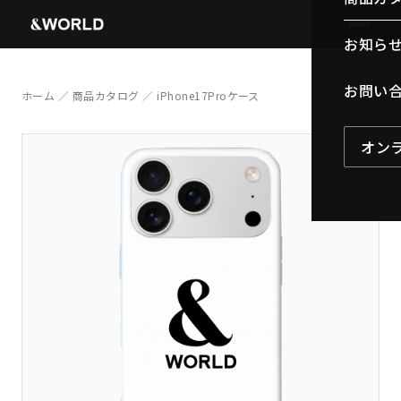
お知ら
お問い
ホーム
／
商品カタログ
／ iPhone17Proケース
オン