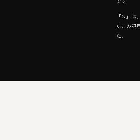
です。
「＆」は、
たこの記
た。