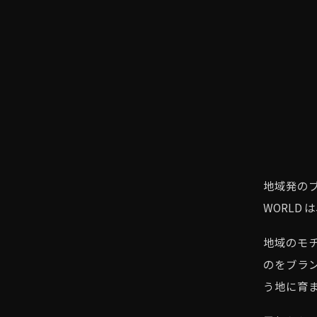
地域発の
WORLD
地域のモ
のをブラ
う地に育