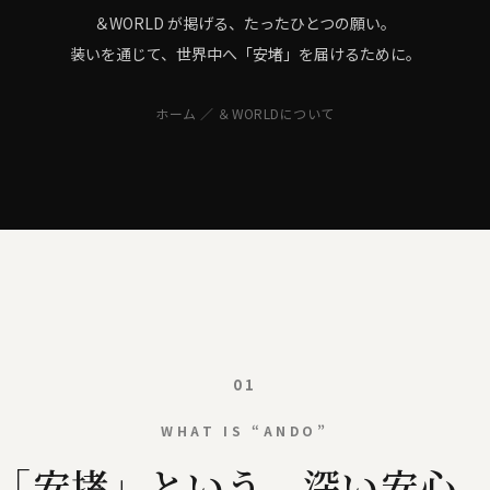
＆WORLD が掲げる、たったひとつの願い。
装いを通じて、世界中へ「安堵」を届けるために。
ホーム
／ ＆WORLDについて
01
WHAT IS “ANDO”
「安堵」という、深い安心