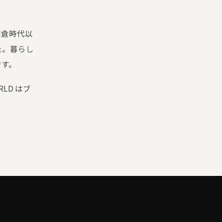
鎌倉時代以
た。暮らし
です。
LD はブ