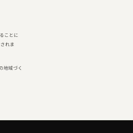
。
なることに
元されま
の地域づく
。