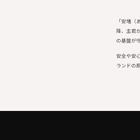
「安堵（
降、主君
の基盤が
安全や安心
ランドの