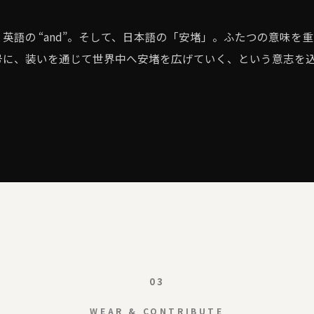
英語の “and”。そして、日本語の「安堵」。ふたつの意味を
号に、装いを通じて世界中へ安堵を広げていく、という意志を
03
WEAR & CONTRIBUTE