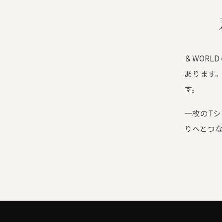
＆WORL
あります
す。
一枚のT
りへとつな